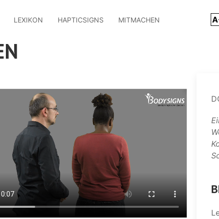
A
LEXIKON
HAPTICSIGNS
MITMACHEN
EN
D
Ei
Wo
K
Sc
B
Le