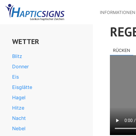
MENU
Direkt
zum
INFORMATIONEN
Inhalt
REG
WETTER
RÜCKEN
Blitz
Donner
Eis
Eisglätte
Hagel
Hitze
Nacht
Nebel