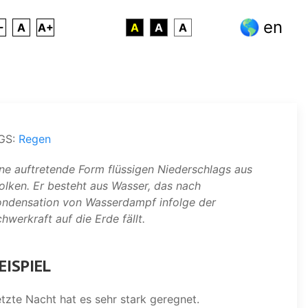
en
-
A
A+
A
A
A
GS:
Regen
ne auftretende Form flüssigen Niederschlags aus
lken. Er besteht aus Wasser, das nach
ondensation von Wasserdampf infolge der
hwerkraft auf die Erde fällt.
EISPIEL
tzte Nacht hat es sehr stark geregnet.