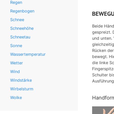
Regen
Regenbogen
BEWEGU
Schnee
Beide Händ
Schneehöhe
gespreizt.
Schneetau
und unten.
gleichzeit
Sonne
Rücken der
Wassertemperatur
bewegt. Hie
die linke S
Wetter
Fingerspit
Wind
Schulter b
Windstärke
Ausführung 
Wirbelsturm
Handfor
Wolke