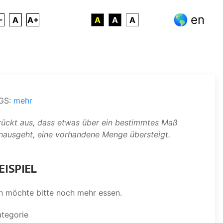
en
-
A
A+
A
A
A
GS:
mehr
rückt aus, dass etwas über ein bestimmtes Maß
nausgeht, eine vorhandene Menge übersteigt.
EISPIEL
h möchte bitte noch mehr essen.
ategorie