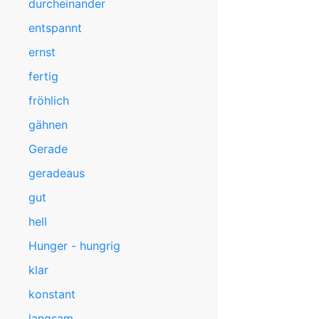
durcheinander
entspannt
ernst
fertig
fröhlich
gähnen
Gerade
geradeaus
gut
hell
Hunger - hungrig
klar
konstant
langsam