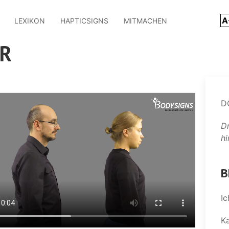
A
LEXIKON
HAPTICSIGNS
MITMACHEN
R
D
D
hi
B
Ic
K