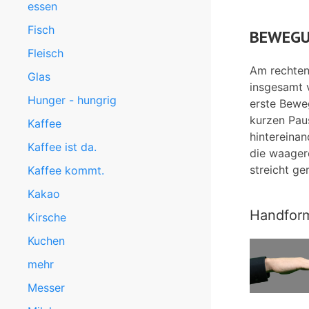
essen
Fisch
BEWEGU
Fleisch
Am rechten
Glas
insgesamt 
Hunger - hungrig
erste Bewe
kurzen Pau
Kaffee
hintereinan
Kaffee ist da.
die waager
streicht ge
Kaffee kommt.
Kakao
Handfor
Kirsche
Kuchen
mehr
Messer