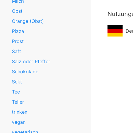
Milch
Obst
Nutzung
Orange (Obst)
De
Pizza
Prost
Saft
Salz oder Pfeffer
Schokolade
Sekt
Tee
Teller
trinken
vegan
vegetarisch