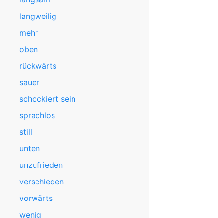
langweilig
mehr
oben
rückwärts
sauer
schockiert sein
sprachlos
still
unten
unzufrieden
verschieden
vorwärts
wenig