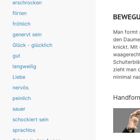
erschrocken
flirten
BEWEGU
fröhlich
Man formt 
genervt sein
den Daumen 
Glück - glücklich
knickt. Mit
waagerecht
gut
Schulterblä
langweilig
zieht man 
Liebe
minimal nac
nervös
Handfor
peinlich
sauer
schockiert sein
sprachlos