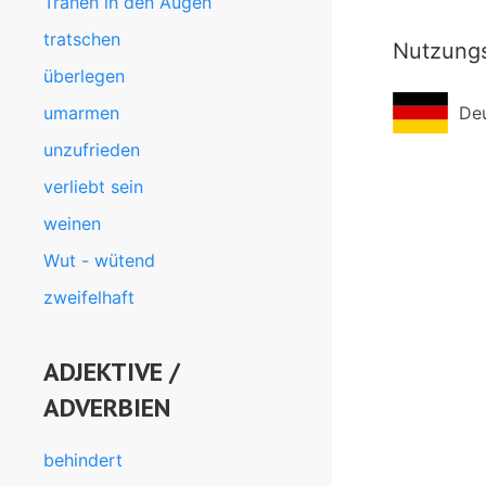
Tränen in den Augen
tratschen
Nutzung
überlegen
umarmen
De
unzufrieden
verliebt sein
weinen
Wut - wütend
zweifelhaft
ADJEKTIVE /
ADVERBIEN
behindert