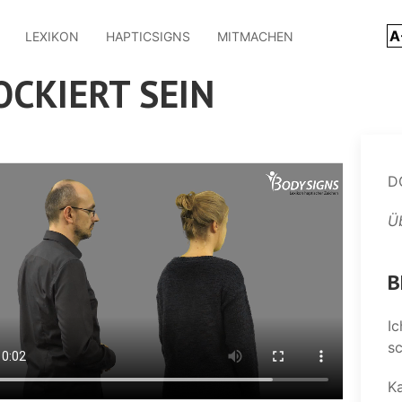
A
LEXIKON
HAPTICSIGNS
MITMACHEN
OCKIERT SEIN
D
Üb
B
I
sc
K