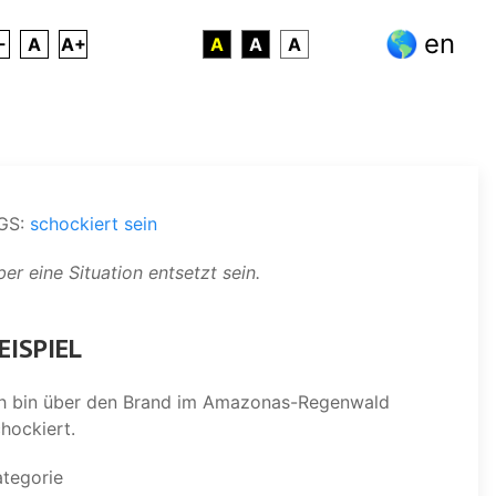
en
-
A
A+
A
A
A
GS:
schockiert sein
er eine Situation entsetzt sein.
EISPIEL
ch bin über den Brand im Amazonas-Regenwald
hockiert.
ategorie