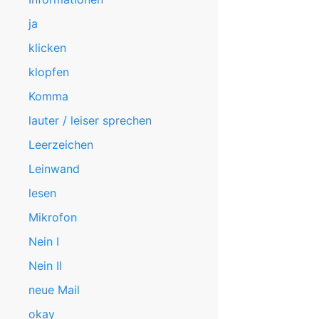
ja
klicken
klopfen
Komma
lauter / leiser sprechen
Leerzeichen
Leinwand
lesen
Mikrofon
Nein I
Nein II
neue Mail
okay