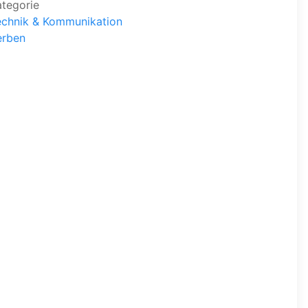
ategorie
echnik & Kommunikation
erben