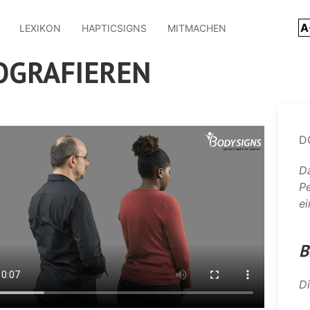
A
LEXIKON
HAPTICSIGNS
MITMACHEN
OGRAFIEREN
D
Da
Pe
ei
B
Di