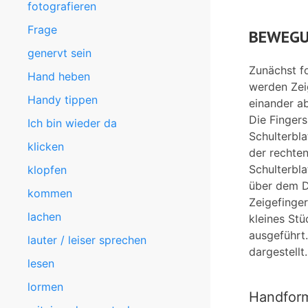
fotografieren
Frage
BEWEGU
genervt sein
Zunächst f
Hand heben
werden Zei
Handy tippen
einander ab
Die Fingers
Ich bin wieder da
Schulterbl
klicken
der rechte
Schulterbla
klopfen
über dem 
kommen
Zeigefinge
lachen
kleines St
ausgeführt
lauter / leiser sprechen
dargestellt.
lesen
lormen
Handfor