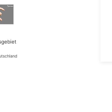
sgebiet
utschland