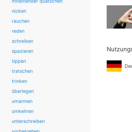
miteinander quatschen
nicken
rauchen
reden
schreiben
Nutzung
spazieren
tippen
De
tratschen
trinken
überlegen
umarmen
umkehren
unterschreiben
vorbeigehen