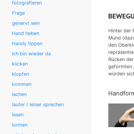
fotografieren
Frage
BEWEGU
genervt sein
Hinter der
Hand heben
Mund (dazu
Handy tippen
den Oberki
repräsenti
Ich bin wieder da
Rücken der
klicken
geformten „
würden sich
klopfen
kommen
Handfor
lachen
lauter / leiser sprechen
lesen
lormen