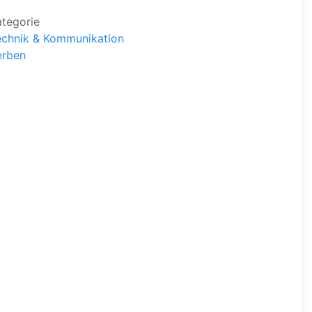
ategorie
echnik & Kommunikation
erben