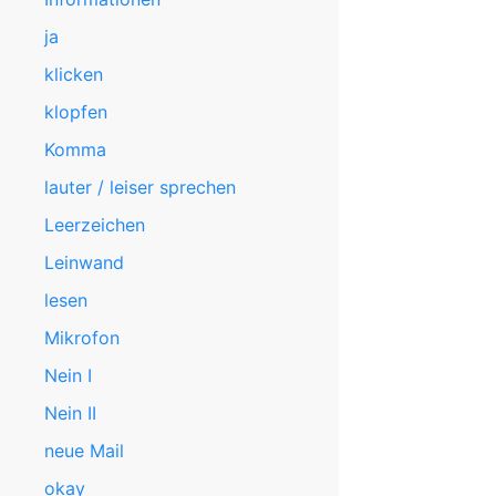
ja
klicken
klopfen
Komma
lauter / leiser sprechen
Leerzeichen
Leinwand
lesen
Mikrofon
Nein I
Nein II
neue Mail
okay