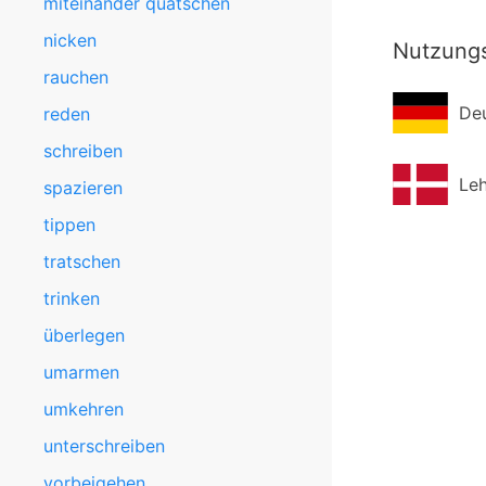
miteinander quatschen
nicken
Nutzung
rauchen
De
reden
schreiben
Le
spazieren
tippen
tratschen
trinken
überlegen
umarmen
umkehren
unterschreiben
vorbeigehen