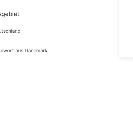
sgebiet
utschland
hnwort aus Dänemark