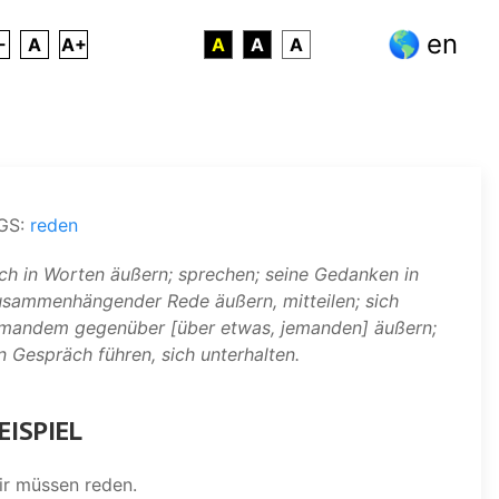
en
-
A
A+
A
A
A
GS:
reden
ch in Worten äußern; sprechen; seine Gedanken in
usammenhängender Rede äußern, mitteilen; sich
emandem gegenüber [über etwas, jemanden] äußern;
n Gespräch führen, sich unterhalten.
EISPIEL
ir müssen reden.