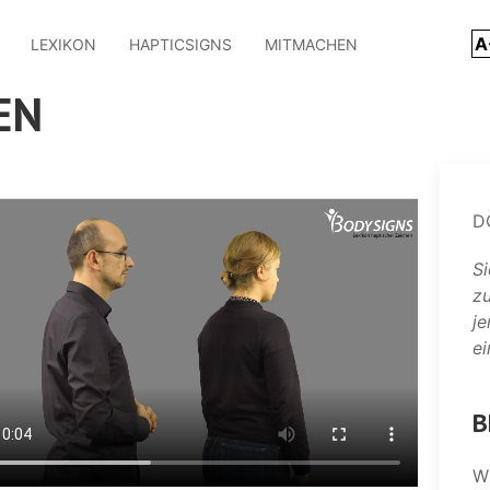
A
LEXIKON
HAPTICSIGNS
MITMACHEN
EN
D
Si
z
j
ei
B
W